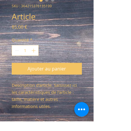
SKU : 364215376135199
Article
Prix
85,00 €
Quantité
*
Ajouter au panier
Description d'article. Saisissez ici 
les caractéristiques de l'article : 
taille, matière et autres 
informations utiles.
DÉTAILS D'ARTICLE