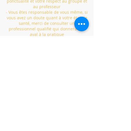
ponctualité et votre respect au groupe et
au professeur
- Vous êtes responsable de vous même, si
vous avez un doute quant à votre état de
santé, merci de consulter un
professionnel qualifié qui donnera son
aval à la pratique
- Un minimum de 3 élèves sera demandé
pour maintenir le cours
- Nous sommes soumis aux conditions
météos, les horaires peuvent changer
(être avancés) ou annulés selon la
chaleur ou la pluie
ANNULATION OU REPORT
- Merci d'annuler ou de reporter
minimum 12h avant le début du cours,
pour libérer votre place pour quelqu'un
sur la liste d'attente
- Vous pouvez annuler ou reprogrammer
la séance sur le site ou l’application via
votre espace membre (dans gérer mes
réservations) 12h avant le début de la