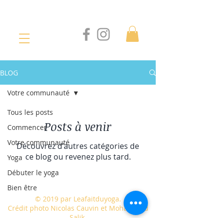
BLOG
Votre communauté
Tous les posts
Posts à venir
Commencer
Votre communauté
Découvrez d'autres catégories de
ce blog ou revenez plus tard.
Yoga
Débuter le yoga
Bien être
© 2019 par Leafaitduyoga.
Crédit photo Nicolas Cauvin et Mohammed
Salik